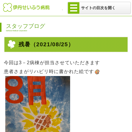
医療法人 せい
サイトの目次を開く
スタッフブログ
Seifukai Medical Corporation
残暑
（2021/08/25）
今回は
3
－
2
病棟が担当させていただきます
患者さまがリハビリ時に書かれた絵です