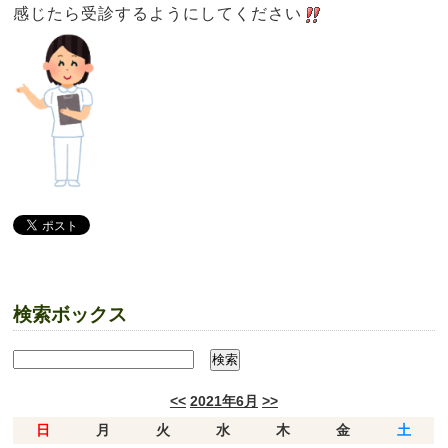
感じたら受診するようにしてください
検索ボックス
<<
2021年6月
>>
日
月
火
水
木
金
土