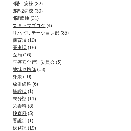
3階-1病棟
(32)
3階-2病棟
(30)
4階病棟
(31)
スタッフブログ
(4)
リハビリテーション部
(85)
保育課
(10)
医事課
(18)
医局
(16)
医療安全管理委員会
(5)
地域連携部
(18)
外来
(10)
放射線科
(6)
施設課
(1)
未分類
(11)
栄養科
(8)
検査科
(5)
看護部
(1)
総務課
(19)