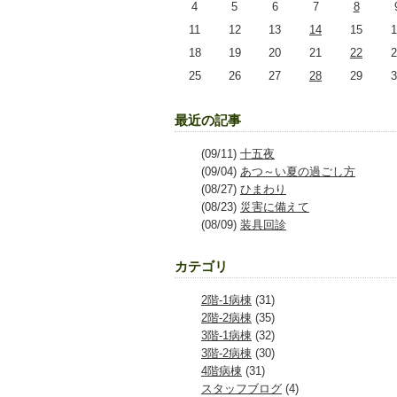
4
5
6
7
8
11
12
13
14
15
1
18
19
20
21
22
2
25
26
27
28
29
3
最近の記事
(09/11)
十五夜
(09/04)
あつ～い夏の過ごし方
(08/27)
ひまわり
(08/23)
災害に備えて
(08/09)
装具回診
カテゴリ
2階-1病棟
(31)
2階-2病棟
(35)
3階-1病棟
(32)
3階-2病棟
(30)
4階病棟
(31)
スタッフブログ
(4)