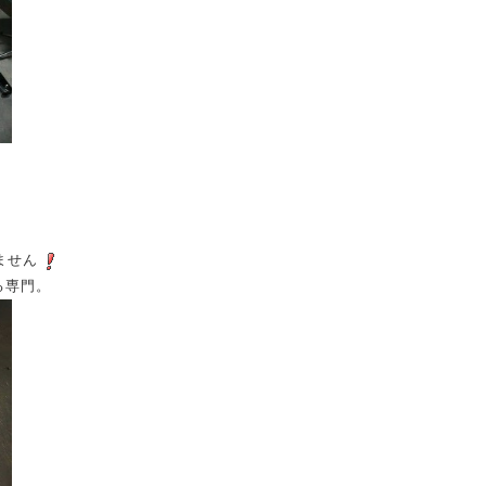
ません
る専門。