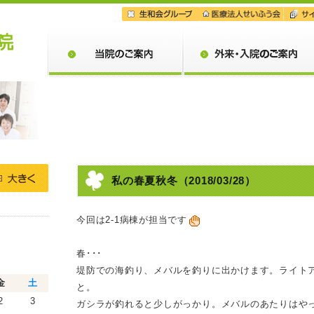
当院のご案内
外来・入院のご案内
私の春夏秋冬
（2018/03/28）
今回は2-1病棟が担当です
春･･･
堤防での海釣り、メバルを釣りに出かけます。ライトア
金
土
と。
2
3
ガシラが釣れると少しがっかり。メバルのあたりはや