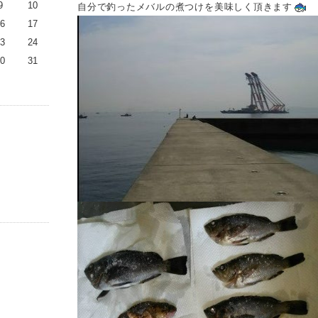
9
10
自分で釣ったメバルの煮つけを美味しく頂きます
6
17
3
24
0
31