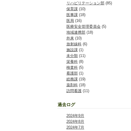
リハビリテーション部
(85)
保育課
(10)
医事課
(18)
医局
(16)
医療安全管理委員会
(5)
地域連携部
(18)
外来
(10)
放射線科
(6)
施設課
(1)
未分類
(11)
栄養科
(8)
検査科
(5)
看護部
(1)
総務課
(19)
薬剤科
(18)
訪問看護
(11)
過去ログ
2024年9月
2024年8月
2024年7月