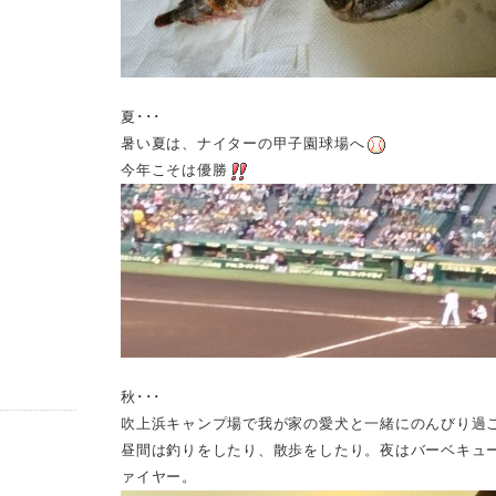
夏･･･
暑い夏は、ナイターの甲子園球場へ
今年こそは優勝
秋･･･
吹上浜キャンプ場で我が家の愛犬と一緒にのんびり過
昼間は釣りをしたり、散歩をしたり。夜はバーベキュ
ァイヤー。