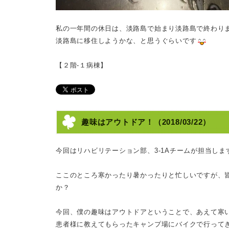
私の一年間の休日は、淡路島で始まり淡路島で終わり
淡路島に移住しようかな、と思うぐらいです
【２
階
‐１病棟
】
趣味はアウトドア！
（2018/03/22）
今回はリハビリテーション部、
3-1A
チームが担当しま
ここのところ寒かったり暑かったりと忙しいですが、
か？
今回、僕の趣味はアウトドアということで、あえて寒
患者様に教えてもらったキャンプ場にバイクで行って