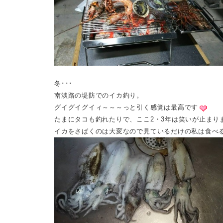
冬･･･
南淡路の堤防でのイカ釣り。
グイグイグイィ～～～っと引く感覚は最高です
たまにタコも釣れたりで、ここ2・3年は笑いが止まり
イカをさばくのは大変なので見ているだけの私は食べ