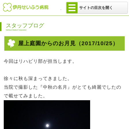
医療法人 せい
サイトの目次を開く
スタッフブログ
Seifukai Medical Corporation
屋上庭園からのお月見
（2017/10/25）
今回はリハビリ部が担当します。
徐々に秋も深まってきました。
当院で撮影した『中秋の名月』がとても綺麗でしたの
で載せてみました。